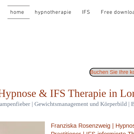
home
hypnotherapie
IFS
Free downlo
Buchen Sie Ihre 
ypnose & IFS Therapie in Lo
| Lampenfieber | Gewichtsmanagement und Körperbild |
Franziska Rosenzweig | Hypno
Practitioner | IFS-informierte T