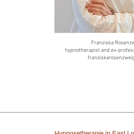
Franziska Rosenz
hypnotherapist and ex-profess
franziskarosenzwei
Hypnosetherapie in East L