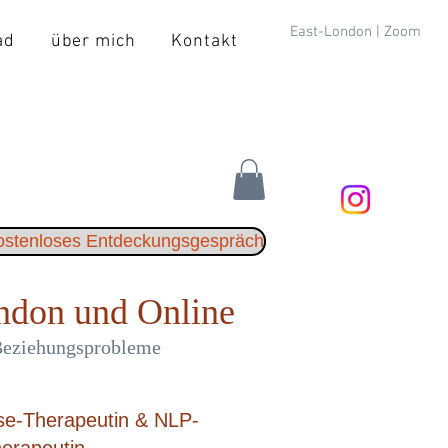
East-London | Zoom
ad
über mich
Kontakt
kostenloses Entdeckungsgespräch
ndon und Online
 Beziehungsprobleme
se-Therapeutin & NLP-
herapeutin