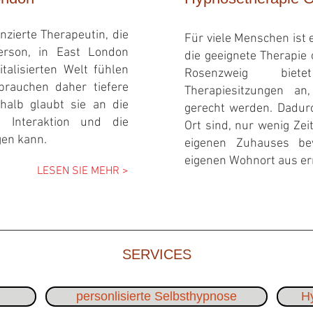
nzierte Therapeutin, die
Für viele Menschen ist 
erson, in East London
die geeignete Therapie 
italisierten Welt fühlen
Rosenzweig biet
 brauchen daher tiefere
Therapiesitzungen an
halb glaubt sie an die
gerecht werden. Dadurc
n Interaktion und die
Ort sind, nur wenig Zei
gen kann.
eigenen Zuhauses bev
eigenen Wohnort aus er
LESEN SIE MEHR >
SERVICES
personlisierte Selbsthypnose
Hy