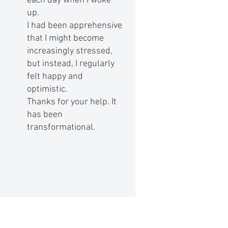
each day when I woke
up.
I had been apprehensive
that I might become
increasingly stressed,
but instead, I regularly
felt happy and
optimistic.
Thanks for your help. It
has been
transformational.